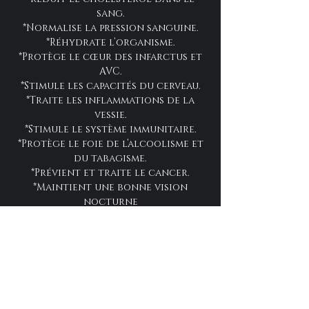
sang.
*Normalise la pression sanguine.
*Réhydrate l’organisme.
*Protège le cœur des infarctus et
AVC.
*Stimule les capacités du cerveau.
*Traite les inflammations de la
vessie.
*Stimule le système immunitaire.
*Protège le foie de l’alcoolisme et
du tabagisme.
*Prévient et traite le cancer.
*Maintient une bonne vision
nocturne
*Prévient la carie dentaire.
*Soigne la mauvaise haleine.
*Combat la fièvre et le froid.
*Traite l’inflammation.
*Prévient Alzheimer.
*Agit comme un antioxydant.
*Soigne le rhumatisme.